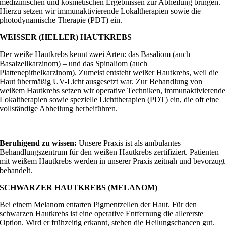
medizinischen und kosmetischen Ergebnissen zur Abheilung bringen.
Hierzu setzen wir immunaktivierende Lokaltherapien sowie die
photodynamische Therapie (PDT) ein.
WEISSER (HELLER) HAUTKREBS
Der weiße Hautkrebs kennt zwei Arten: das Basaliom (auch
Basalzellkarzinom) – und das Spinaliom (auch
Plattenepithelkarzinom). Zumeist entsteht weißer Hautkrebs, weil die
Haut übermäßig UV-Licht ausgesetzt war. Zur Behandlung von
weißem Hautkrebs setzen wir operative Techniken, immunaktivierende
Lokaltherapien sowie spezielle Lichttherapien (PDT) ein, die oft eine
vollständige Abheilung herbeiführen.
Beruhigend zu wissen:
Unsere Praxis ist als ambulantes
Behandlungszentrum für den weißen Hautkrebs zertifiziert. Patienten
mit weißem Hautkrebs werden in unserer Praxis zeitnah und bevorzugt
behandelt.
SCHWARZER HAUTKREBS (MELANOM)
Bei einem Melanom entarten Pigmentzellen der Haut. Für den
schwarzen Hautkrebs ist eine operative Entfernung die allererste
Option. Wird er frühzeitig erkannt, stehen die Heilungschancen gut.