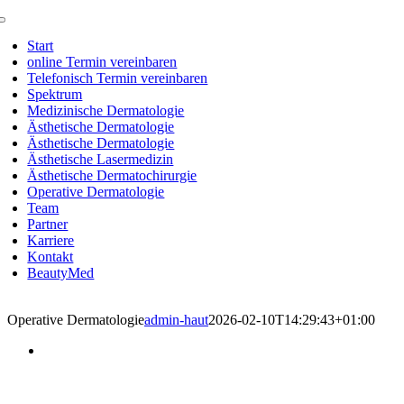
Zum
Toggle
Inhalt
Navigation
Start
springen
online Termin vereinbaren
Telefonisch Termin vereinbaren
Spektrum
Medizinische Dermatologie
Ästhetische Dermatologie
Ästhetische Dermatologie
Ästhetische Lasermedizin
Ästhetische Dermatochirurgie
Operative Dermatologie
Team
Partner
Karriere
Kontakt
BeautyMed
Operative Dermatologie
admin-haut
2026-02-10T14:29:43+01:00
ONLINE-TERMINVERGABE