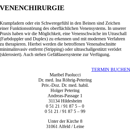
VENENCHIRURGIE
Krampfadern oder ein Schweregefühl in den Beinen sind Zeichen
einer Funktionsstörung des oberflächlichen Venensystems. In unserer
Praxis haben wir die Möglichkeit, eine Venenschwäche im Utraschall
(Farbdoppler und Duplex) zu erkennen und mit modernen Verfahren
zu therapieren. Hierbei werden die betroffenen Venenabschnitte
minimalinvasiv entfernt (Stripping) oder ultraschallgestützt verödet
(sklerosiert). Auch stehen Gefäßlasersysteme zur Verfügung.
TERMIN BUCHE
Maribel Paolucci
Dr. med. Ina Röhrig-Petering
Priv.-Doz. Dr. med. habil.
Holger Petering
Andreas-Passage 1
31134 Hildesheim
0 51 21 / 91 87 5 – 0
0 51 21 / 91 87 5 – 99
Unter der Kirche 8
31061 Alfeld / Leine