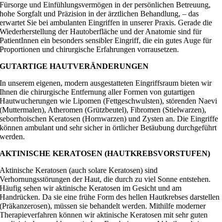
Fürsorge und Einfühlungsvermögen in der persönlichen Betreuung,
hohe Sorgfalt und Präzision in der ärztlichen Behandlung, – das
erwartet Sie bei ambulanten Eingriffen in unserer Praxis. Gerade die
Wiederherstellung der Hautoberfläche und der Anatomie sind für
PatientInnen ein besonders sensibler Eingriff, die ein gutes Auge für
Proportionen und chirurgische Erfahrungen vorrausetzen.
GUTARTIGE HAUTVERÄNDERUNGEN
In unserem eigenen, modern ausgestatteten Eingriffsraum bieten wir
Ihnen die chirurgische Entfernung aller Formen von gutartigen
Hautwucherungen wie Lipomen (Fettgeschwulsten), störenden Naevi
(Muttermalen), Atheromen (Grützbeutel), Fibromen (Stielwarzen),
seborrhoischen Keratosen (Hornwarzen) und Zysten an. Die Eingriffe
können ambulant und sehr sicher in örtlicher Betäubung durchgeführt
werden.
AKTINISCHE KERATOSEN (HAUTKREBSVORSTUFEN)
Aktinische Keratosen (auch solare Keratosen) sind
Verhornungsstörungen der Haut, die durch zu viel Sonne entstehen.
Häufig sehen wir aktinische Keratosen im Gesicht und am
Handrücken. Da sie eine frühe Form des hellen Hautkrebses darstellen
(Präkanzerosen), müssen sie behandelt werden. Mithilfe moderner
Therapieverfahren können wir aktinische Keratosen mit sehr guten